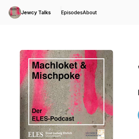
Jewcy Talks
Episodes
About