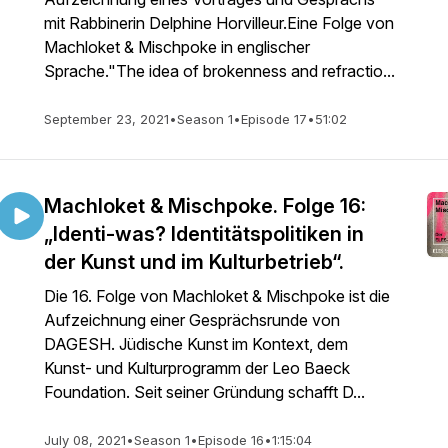
mit Rabbinerin Delphine Horvilleur.Eine Folge von
Machloket & Mischpoke in englischer
Sprache."The idea of brokenness and refractio...
September 23, 2021
•
Season 1
•
Episode 17
•
51:02
Machloket & Mischpoke. Folge 16:
„Identi-was? Identitätspolitiken in
der Kunst und im Kulturbetrieb“.
Die 16. Folge von Machloket & Mischpoke ist die
Aufzeichnung einer Gesprächsrunde von
DAGESH. Jüdische Kunst im Kontext, dem
Kunst- und Kulturprogramm der Leo Baeck
Foundation. Seit seiner Gründung schafft D...
July 08, 2021
•
Season 1
•
Episode 16
•
1:15:04