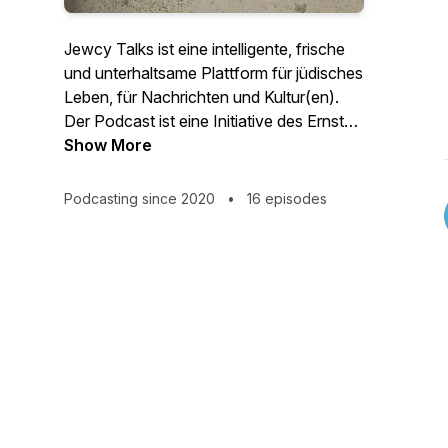
Jewcy Talks ist eine intelligente, frische
und unterhaltsame Plattform für jüdisches
Leben, für Nachrichten und Kultur(en).
Der Podcast ist eine Initiative des Ernst
Ludwig Ehrlich Studienwerks. | © 2023
Show More
Ernst Ludwig Ehrlich Studienwerk |
www.eles-studienwerk.de
Podcasting since 2020
•
16 episodes